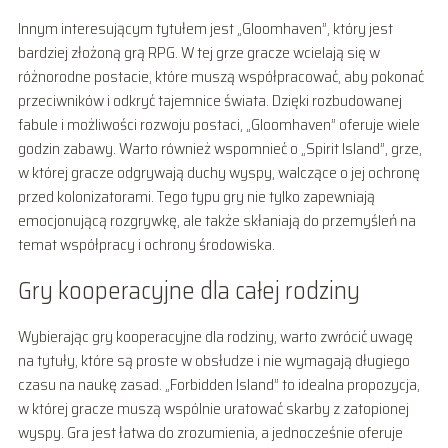
Innym interesującym tytułem jest „Gloomhaven”, który jest
bardziej złożoną grą RPG. W tej grze gracze wcielają się w
różnorodne postacie, które muszą współpracować, aby pokonać
przeciwników i odkryć tajemnice świata. Dzięki rozbudowanej
fabule i możliwości rozwoju postaci, „Gloomhaven” oferuje wiele
godzin zabawy. Warto również wspomnieć o „Spirit Island”, grze,
w której gracze odgrywają duchy wyspy, walczące o jej ochronę
przed kolonizatorami. Tego typu gry nie tylko zapewniają
emocjonującą rozgrywkę, ale także skłaniają do przemyśleń na
temat współpracy i ochrony środowiska.
Gry kooperacyjne dla całej rodziny
Wybierając gry kooperacyjne dla rodziny, warto zwrócić uwagę
na tytuły, które są proste w obsłudze i nie wymagają długiego
czasu na naukę zasad. „Forbidden Island” to idealna propozycja,
w której gracze muszą wspólnie uratować skarby z zatopionej
wyspy. Gra jest łatwa do zrozumienia, a jednocześnie oferuje