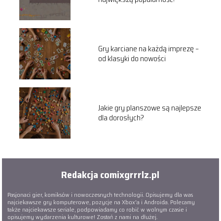
Gry karciane na każdą imprezę –
od klasyki do nowości
Jakie gry planszowe są najlepsze
dla dorosłych?
Redakcja comixgrrrlz.pl
Pasjonaci gier, komiksów i nowoczesnych technologii. Opisujemy dla was
najciekawsze gry komputerowe, pozycje na Xbox'a i Androida. Polecamy
także najciekawsze seriale, podpowiadamy co robić w wolnym czasie i
opisujemy wydarzenia kulturowe! Zostań z nami na dłużej.