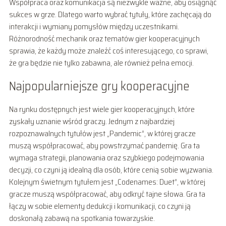
Współpraca oraz komunikacja są niezwykle ważne, aby osiągnąć
sukces w grze. Dlatego warto wybrać tytuły, które zachęcają do
interakcji i wymiany pomysłów między uczestnikami.
Różnorodność mechanik oraz tematów gier kooperacyjnych
sprawia, że każdy może znaleźć coś interesującego, co sprawi,
że gra będzie nie tylko zabawna, ale również pełna emocji.
Najpopularniejsze gry kooperacyjne
Na rynku dostępnych jest wiele gier kooperacyjnych, które
zyskały uznanie wśród graczy. Jednym z najbardziej
rozpoznawalnych tytułów jest „Pandemic”, w której gracze
muszą współpracować, aby powstrzymać pandemię. Gra ta
wymaga strategii, planowania oraz szybkiego podejmowania
decyzji, co czyni ją idealną dla osób, które cenią sobie wyzwania.
Kolejnym świetnym tytułem jest „Codenames: Duet”, w której
gracze muszą współpracować, aby odkryć tajne słowa. Gra ta
łączy w sobie elementy dedukcji i komunikacji, co czyni ją
doskonałą zabawą na spotkania towarzyskie.