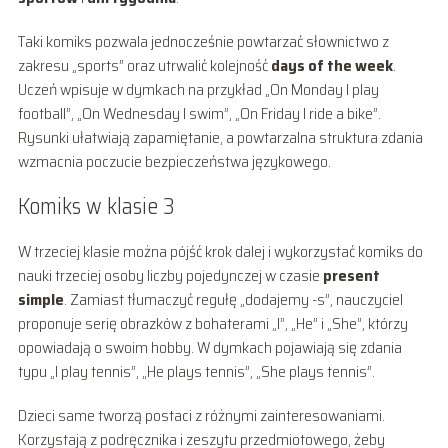
Taki komiks pozwala jednocześnie powtarzać słownictwo z
zakresu „sports” oraz utrwalić kolejność
days of the week
.
Uczeń wpisuje w dymkach na przykład „On Monday I play
football”, „On Wednesday I swim”, „On Friday I ride a bike”.
Rysunki ułatwiają zapamiętanie, a powtarzalna struktura zdania
wzmacnia poczucie bezpieczeństwa językowego.
Komiks w klasie 3
W trzeciej klasie można pójść krok dalej i wykorzystać komiks do
nauki trzeciej osoby liczby pojedynczej w czasie
present
simple
. Zamiast tłumaczyć regułę „dodajemy -s”, nauczyciel
proponuje serię obrazków z bohaterami „I”, „He” i „She”, którzy
opowiadają o swoim hobby. W dymkach pojawiają się zdania
typu „I play tennis”, „He plays tennis”, „She plays tennis”.
Dzieci same tworzą postaci z różnymi zainteresowaniami.
Korzystają z podręcznika i zeszytu przedmiotowego, żeby