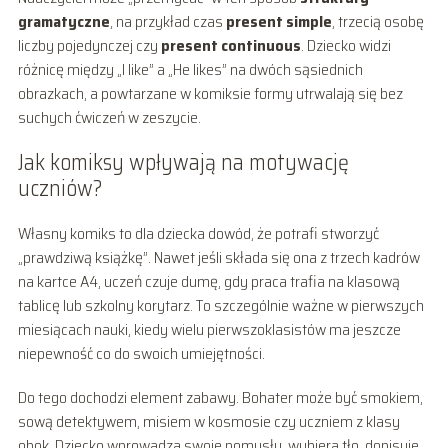
gramatyczne
, na przykład czas
present simple
, trzecią osobę
liczby pojedynczej czy
present continuous
. Dziecko widzi
różnicę między „I like” a „He likes” na dwóch sąsiednich
obrazkach, a powtarzane w komiksie formy utrwalają się bez
suchych ćwiczeń w zeszycie.
Jak komiksy wpływają na motywację
uczniów?
Własny komiks to dla dziecka dowód, że potrafi stworzyć
„prawdziwą książkę”. Nawet jeśli składa się ona z trzech kadrów
na kartce A4, uczeń czuje dumę, gdy praca trafia na klasową
tablicę lub szkolny korytarz. To szczególnie ważne w pierwszych
miesiącach nauki, kiedy wielu pierwszoklasistów ma jeszcze
niepewność co do swoich umiejętności.
Do tego dochodzi element zabawy. Bohater może być smokiem,
sową detektywem, misiem w kosmosie czy uczniem z klasy
obok. Dziecko wprowadza swoje pomysły, wybiera tło, dopisuje