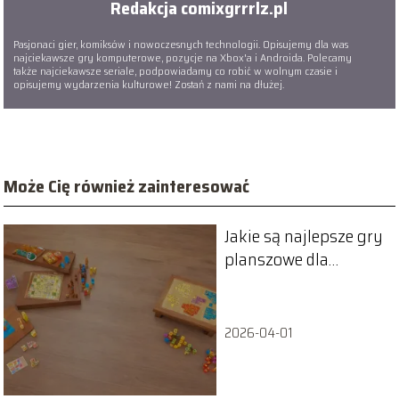
Redakcja comixgrrrlz.pl
Pasjonaci gier, komiksów i nowoczesnych technologii. Opisujemy dla was
najciekawsze gry komputerowe, pozycje na Xbox'a i Androida. Polecamy
także najciekawsze seriale, podpowiadamy co robić w wolnym czasie i
opisujemy wydarzenia kulturowe! Zostań z nami na dłużej.
Może Cię również zainteresować
Jakie są najlepsze gry
planszowe dla
początkujących?
2026-04-01