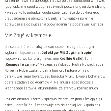
wrażenie nawet na dorosłych. Sowa po pas zanurzona w trawie,
ryby widziane spod wody, niedźwiedź podzielony na dwie strony
– wszystko to pobudza wyobraźnię i zachęca do dokładnego
przyglądania się obrazkom. Dzięki temu książka świetnie
sprawdza się do ćwiczenia opowiadania na podstawie ilustracji.
Miś Zbyś w kosmosie
Dla dzieci, które potrafią już samodzielnie czytać, dobrym
wyborem będzie seria „
Detektyw Miś Zbyś na tropie
”
(wydawnictwo kultura gniewu, linia
Krótkie Gatki
). Tom
„
Kosmos to za mało
” Macieja Jasińskiego, Piotra Nowackiego i
Norberta Rybarczyka to pełna humoru historia o misiu
detektywie i jego towarzyszu borsuku Mruku. Dwójka bohaterów
dostaje zadanie od Agentów P i Pe: musi złapać złodzieja
kradnącego żarówki i akumulatory ze statków kosmicznych.
Poziom absurdu i żartów sprawia, że przy czytaniu śmieją się i
dzieci, i dorośli. Zbyś zachowuje stoicki spokój, Mruk gada bez
przerwy i wpada na dziwaczne pomysły. Na dodatek