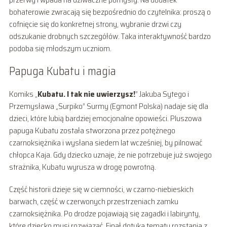
bohaterowie zwracają się bezpośrednio do czytelnika: proszą o
cofnięcie się do konkretnej strony, wybranie drzwi czy
odszukanie drobnych szczegółów. Taka interaktywność bardzo
podoba się młodszym uczniom.
Papuga Kubatu i magia
Komiks „
Kubatu. I tak nie uwierzysz!
” Jakuba Sytego i
Przemysława „Surpiko” Surmy (Egmont Polska) nadaje się dla
dzieci, które lubią bardziej emocjonalne opowieści. Pluszowa
papuga Kubatu została stworzona przez potężnego
czarnoksiężnika i wysłana siedem lat wcześniej, by pilnować
chłopca Kaja. Gdy dziecko uznaje, że nie potrzebuje już swojego
strażnika, Kubatu wyrusza w drogę powrotną.
Część historii dzieje się w ciemności, w czarno-niebieskich
barwach, część w czerwonych przestrzeniach zamku
czarnoksiężnika. Po drodze pojawiają się zagadki i labirynty,
które dziecko musi rozwiązać. Finał dotyka tematu rozstania z