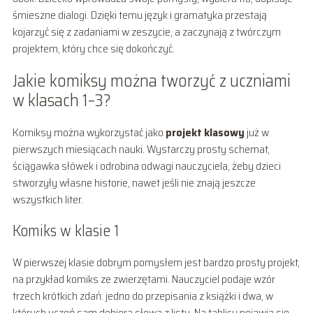
śmieszne dialogi. Dzięki temu język i gramatyka przestają
kojarzyć się z zadaniami w zeszycie, a zaczynają z twórczym
projektem, który chce się dokończyć.
Jakie komiksy można tworzyć z uczniami
w klasach 1–3?
Komiksy można wykorzystać jako
projekt klasowy
już w
pierwszych miesiącach nauki. Wystarczy prosty schemat,
ściągawka słówek i odrobina odwagi nauczyciela, żeby dzieci
stworzyły własne historie, nawet jeśli nie znają jeszcze
wszystkich liter.
Komiks w klasie 1
W pierwszej klasie dobrym pomysłem jest bardzo prosty projekt,
na przykład komiks ze zwierzętami. Nauczyciel podaje wzór
trzech krótkich zdań: jedno do przepisania z książki i dwa, w
których uczeń sam dobiera słowa z listy. Na tablicy pojawia się