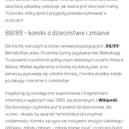
ukochaną zabawką i pokazuje, jak ważna jest obecność mamy.
To komiks, który oprócz przygody pozwala rozmawiać o
uczuciach.
88/89 – komiks o dzieciństwie i zmianie
Dla trochę starszych uczniów ciekawą propozycją jest „
88/89
”
Michała Rzecznika i Przemka Surmy (wydawnictwo Widnokrąg).
To opowieść o przełomie politycznym widzianym oczami chłopca
Adasia. Wielkie wydarzenia schodzą na dalszy plan, a na
pierwszy wysuwają się szkolne tematy, choroba dziadka, kolejki
po zakupy i marzenie o czekoladzie.
Książka łączy nostalgiczne wspomnienia z fragmentami
informacji o wyborach roku 1989, zaczerpniętymi z
Wikipedii
.
Dla dorosłego czytelnika jest to powrót do dzieciństwa, dla
ucznia – okazja, by spojrzeć na historię przez pryzmat
codzienności. Komiks zaczyna się motywem zeszytu szkolnego i
odmiany „młody chłopiec – młoda dziewczyna”, co od razu budzi