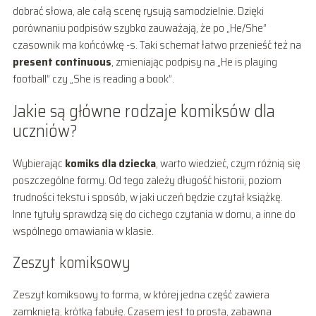
dobrać słowa, ale całą scenę rysują samodzielnie. Dzięki
porównaniu podpisów szybko zauważają, że po „He/She”
czasownik ma końcówkę -s. Taki schemat łatwo przenieść też na
present continuous
, zmieniając podpisy na „He is playing
football” czy „She is reading a book”.
Jakie są główne rodzaje komiksów dla
uczniów?
Wybierając
komiks dla dziecka
, warto wiedzieć, czym różnią się
poszczególne formy. Od tego zależy długość historii, poziom
trudności tekstu i sposób, w jaki uczeń będzie czytał książkę.
Inne tytuły sprawdzą się do cichego czytania w domu, a inne do
wspólnego omawiania w klasie.
Zeszyt komiksowy
Zeszyt komiksowy to forma, w której jedna część zawiera
zamkniętą, krótką fabułę. Czasem jest to prosta, zabawna