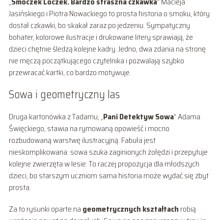
„
Smoczek Loczek. Bardzo straszna czkawka
” Macieja
Jasińskiego i Piotra Nowackiego to prosta historia o smoku, który
dostał czkawki, bo skakał zaraz po jedzeniu. Sympatyczny
bohater, kolorowe ilustracje i drukowane litery sprawiają, że
dzieci chętnie śledzą kolejne kadry. Jedno, dwa zdania na stronę
nie męczą początkującego czytelnika i pozwalają szybko
przewracać kartki, co bardzo motywuje.
Sowa i geometryczny las
Druga kartonówka z Tadamu, „
Pani Detektyw Sowa
” Adama
Święckiego, stawia na rymowaną opowieść i mocno
rozbudowaną warstwę ilustracyjną. Fabuła jest
nieskomplikowana: sowa szuka zaginionych żołędzi i przepytuje
kolejne zwierzęta w lesie. To raczej propozycja dla młodszych
dzieci, bo starszym uczniom sama historia może wydać się zbyt
prosta.
Za to rysunki oparte na
geometrycznych kształtach
robią