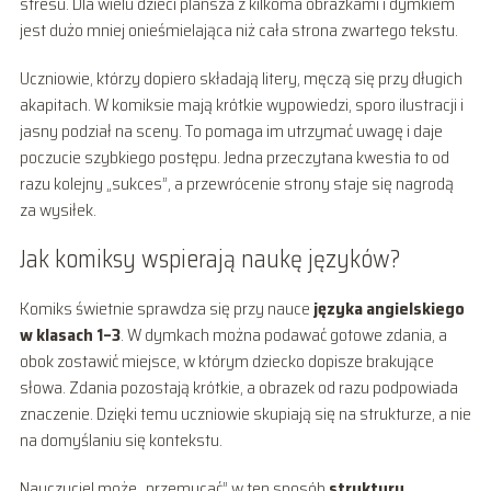
stresu. Dla wielu dzieci plansza z kilkoma obrazkami i dymkiem
jest dużo mniej onieśmielająca niż cała strona zwartego tekstu.
Uczniowie, którzy dopiero składają litery, męczą się przy długich
akapitach. W komiksie mają krótkie wypowiedzi, sporo ilustracji i
jasny podział na sceny. To pomaga im utrzymać uwagę i daje
poczucie szybkiego postępu. Jedna przeczytana kwestia to od
razu kolejny „sukces”, a przewrócenie strony staje się nagrodą
za wysiłek.
Jak komiksy wspierają naukę języków?
Komiks świetnie sprawdza się przy nauce
języka angielskiego
w klasach 1–3
. W dymkach można podawać gotowe zdania, a
obok zostawić miejsce, w którym dziecko dopisze brakujące
słowa. Zdania pozostają krótkie, a obrazek od razu podpowiada
znaczenie. Dzięki temu uczniowie skupiają się na strukturze, a nie
na domyślaniu się kontekstu.
Nauczyciel może „przemycać” w ten sposób
struktury