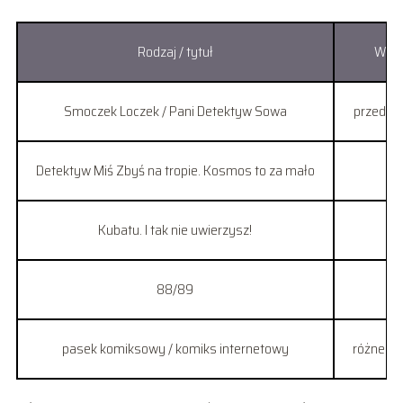
Rodzaj / tytuł
Wiek
Smoczek Loczek / Pani Detektyw Sowa
przedszk
Detektyw Miś Zbyś na tropie. Kosmos to za mało
kl
Kubatu. I tak nie uwierzysz!
kl
88/89
kl
pasek komiksowy / komiks internetowy
różne g