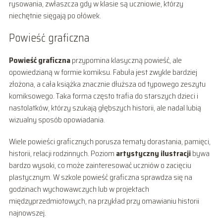
rysowania, zwłaszcza gdy w klasie są uczniowie, którzy
niechętnie sięgają po ołówek.
Powieść graficzna
Powieść graficzna
przypomina klasyczną powieść, ale
opowiedzianą w formie komiksu. Fabuła jest zwykle bardziej
złożona, a cała książka znacznie dłuższa od typowego zeszytu
komiksowego. Taka forma często trafia do starszych dzieci i
nastolatków, którzy szukają głębszych historii, ale nadal lubią
wizualny sposób opowiadania.
Wiele powieści graficznych porusza tematy dorastania, pamięci,
historii, relacji rodzinnych. Poziom
artystyczny ilustracji
bywa
bardzo wysoki, co może zainteresować uczniów o zacięciu
plastycznym. W szkole powieść graficzna sprawdza się na
godzinach wychowawczych lub w projektach
międzyprzedmiotowych, na przykład przy omawianiu historii
najnowszej.