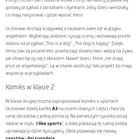
gotowy przykład z obrazkami i dymkami, żeby dzieci wiedziały,
co mają narysować i gdzie wpisać tekst.
Uczniowie dostają ściągawkę z nazwami zwierząt w języku
angielskim. Wybierają ulubione, rysują sceny i wstawiają proste
zdania, na przykład „This is a dog”, „The dog is happy”. Dzięki
temu ćwiczą pisanie liter, powtarzają słownictwo i widzą na żywo,
jak słowo łączy się z obrazem. Nawet dzieci, które „nie znają
jeszcze angielskiego”, są w stanie ukończyć taki projekt, bo mają
wsparcie w przykładach.
Komiks w klasie 2
W klasie drugiej można zaproponować komiks o sportach.
Uczniowie dzielą kartkę
A3
na osiem równych części i tworzą
serię obrazków z jedną postacią. Na pierwszym rysunku piszą
zdanie w stylu „
I like sports
”, a dalej pokazują tę samą osobę
uprawiającą różne dyscypliny. Obok pojawiają się nazwy
sportów
i
dni tygodnia
.