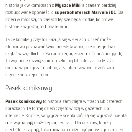
historia jak w komiksach o
Myszce Miki
, a czasem bardziej
rozbudowane opowieści o
superbohaterach Marvela i DC
. Dla
dzieci w młodszych klasach lepsze będą krótkie, kolorowe
historie z wyraźnymi bohaterami.
Takie komiksy często ukazują się w seriach. Uczeń może
stopniowo poznawać świat przedstawiony, nie musi jednak
czytać wszystkich części po kolei, by zrozumieć daną przygodę.
To wygodne rozwiązanie do szkolnej biblioteczki, bo książki
można wypożyczać osobno, a zainteresowany uczeń sam
sięgnie po kolejne tomy.
Pasek komiksowy
Pasek komiksowy
to historia zamknięta w trzech lub czterech
obrazkach. Tę formę dzieci często widzą w gazetach lub
internecie. Krótkie, satyryczne scenki kończą się wyraźną puentą
i nie wymagają dłuższej koncentracji. Dla uczniów, którzy
niechętnie czytają, taka miniatura może być pierwszym krokiem