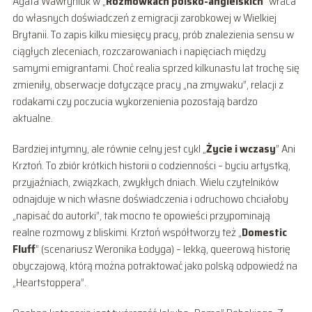
Agata Wawryniuk w „
Rozmówkach polsko-angielskich
” wraca
do własnych doświadczeń z emigracji zarobkowej w Wielkiej
Brytanii. To zapis kilku miesięcy pracy, prób znalezienia sensu w
ciągłych zleceniach, rozczarowaniach i napięciach między
samymi emigrantami. Choć realia sprzed kilkunastu lat trochę się
zmieniły, obserwacje dotyczące pracy „na zmywaku”, relacji z
rodakami czy poczucia wykorzenienia pozostają bardzo
aktualne.
Bardziej intymny, ale równie celny jest cykl „
Życie i wczasy
” Ani
Krztoń. To zbiór krótkich historii o codzienności – byciu artystką,
przyjaźniach, związkach, zwykłych dniach. Wielu czytelników
odnajduje w nich własne doświadczenia i odruchowo chciałoby
„napisać do autorki”, tak mocno te opowieści przypominają
realne rozmowy z bliskimi. Krztoń współtworzy też „
Domestic
Fluff
” (scenariusz Weronika Łodyga) – lekką, queerową historię
obyczajową, którą można potraktować jako polską odpowiedź na
„Heartstoppera”.