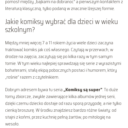
pomost między „bajkami na dobranoc” a pierwszym kontaktem z
literaturą klasyczną, tylko podaną w znacznie lżejszej formie.
Jakie komiksy wybrać dla dzieci w wieku
szkolnym?
Między mniej więcej 7 a 11 rokiem życia wiele dzieci zaczyna
traktować komiks jak coś własnego. Czytają w przerwach, w
drodze na zajęcia, zaczytują się po kilka razy w tym samym
tomie. W tym wieku najlepiej sprawdzają się serie z wyrazistymi
bohaterami, stałą ekipą pobocznych postaci i humorem, który
„rośnie” razem z czytelnikiem.
Dobrym adresem bywa tu seria
„Komiksy są super”
. To duże
tomy zbiorcze, zwykle zawierające kilka albumów jednej serii,
dzięki czemu dziecko dostaje od razu sporą przygodę, a nie tylko
cienką broszurę. W środku znajdziesz bardzo różne światy: od
stajni z końmi, przez kuchnię pełną żartów, po mitologię na
wesoło.