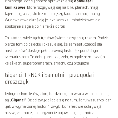
złożonego. Wtedy dobrze sprawdzają się
opowieści
komiksowe
, które rozgrywają się na kilku planach, mają
tajemnicę, a często też mocniejszy ładunek emocjonalny.
Wydawnictwa określają je jako komiksy młodzieżowe, ale
spokojnie sięgają po nie także dorośli.
Co istotne, wiele tych tytułów świetnie czyta się razem. Rodzic
bierze tom po dziecku i okazuje się, że zamiast „czegoś dla
nastolatków” dostaje pełnoprawną historię z porządnym
scenariuszem. To dobry pretekst, żeby w ogóle rozmawiać o
książkach, superbohaterach, strachu czy przyjaźni.
Giganci, FRNCK i Samotni – przygoda i
dreszczyk
Jednym z komiksów, który bardzo często wraca w poleceniach,
są „
Giganci
”. Dzieci zwykle łapią się na tym, że tu wszystko jest
„jak w wymarzonej historii”: zwykli bohaterowie odkrywają
niezwykłe moce, na horyzoncie pojawia się tajemnicza