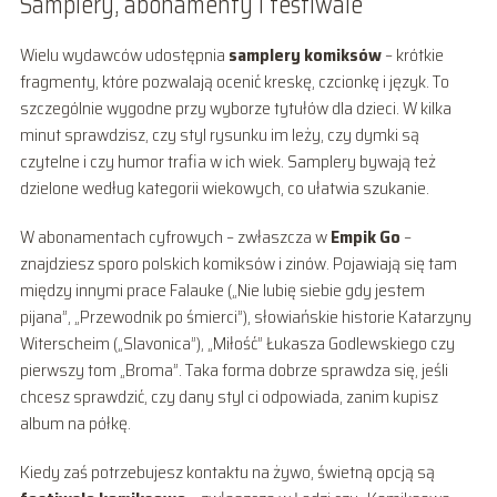
Samplery, abonamenty i festiwale
Wielu wydawców udostępnia
samplery komiksów
– krótkie
fragmenty, które pozwalają ocenić kreskę, czcionkę i język. To
szczególnie wygodne przy wyborze tytułów dla dzieci. W kilka
minut sprawdzisz, czy styl rysunku im leży, czy dymki są
czytelne i czy humor trafia w ich wiek. Samplery bywają też
dzielone według kategorii wiekowych, co ułatwia szukanie.
W abonamentach cyfrowych – zwłaszcza w
Empik Go
–
znajdziesz sporo polskich komiksów i zinów. Pojawiają się tam
między innymi prace Falauke („Nie lubię siebie gdy jestem
pijana”, „Przewodnik po śmierci”), słowiańskie historie Katarzyny
Witerscheim („Slavonica”), „Miłość” Łukasza Godlewskiego czy
pierwszy tom „Broma”. Taka forma dobrze sprawdza się, jeśli
chcesz sprawdzić, czy dany styl ci odpowiada, zanim kupisz
album na półkę.
Kiedy zaś potrzebujesz kontaktu na żywo, świetną opcją są