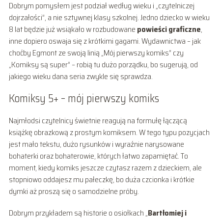
Dobrym pomysłem jest podział według wieku i „czytelniczej
dojrzałości”, a nie sztywnej klasy szkolnej. Jedno dziecko w wieku
8 lat będzie już wsiąkało w rozbudowane
powieści graficzne
,
inne dopiero oswaja się z krótkimi gagami. Wydawnictwa – jak
choćby Egmont ze swoją linią „Mój pierwszy komiks” czy
„Komiksy są super” – robią tu dużo porządku, bo sugerują, od
jakiego wieku dana seria zwykle się sprawdza.
Komiksy 5+ – mój pierwszy komiks
Najmłodsi czytelnicy świetnie reagują na formułę łączącą
książkę obrazkową z prostym komiksem. W tego typu pozycjach
jest mało tekstu, dużo rysunków i wyraźnie narysowane
bohaterki oraz bohaterowie, których łatwo zapamiętać. To
moment, kiedy komiks jeszcze czytasz razem z dzieckiem, ale
stopniowo oddajesz mu pałeczkę, bo duża czcionka i krótkie
dymki aż proszą się o samodzielne próby.
Dobrym przykładem są historie o osiołkach „
Bartłomiej i