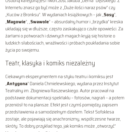
Osobną kategorią jest twórczość Jakuba „Dema” Dębskiego. Z
Internetu znasz go być może z „Duże ilości naraz psów” czy
„Kuców z Bronksu”. W wydaniach książkowych – jak „
Sosy
”,
„
Magowie
”, „
Swawole
” – absurdalny humor i „brzydka” kreska
układają się w dłuższe, często zaskakująco czułe opowieści. Za
żartami o potworach i dziwnych magach kryją się historie o
ludzkich słabościach, wrażliwości i próbach poukładania sobie
życia po swojemu.
Teatr, klasyka i komiks niezależny
Ciekawym eksperymentem na styku teatru i komiksu jest
„
Antygona
” Daniela Chmielewskiego, wydana przez Instytut
Teatralny im. Zbigniewa Raszewskiego. Autor pracował na
podstawie dokumentacji spektaklu – fotosów, nagrań – a potem
przeniósł to na plansze. Efekt jest czymś pomiędzy zapisem
przedstawienia a samodzielnym dziełem. Tekst Sofoklesa
zostaje, ale pojawiają się anachronizmy, współczesne twarze,
skróty. To dobry przykład tego, jak komiks może „otworzyć”