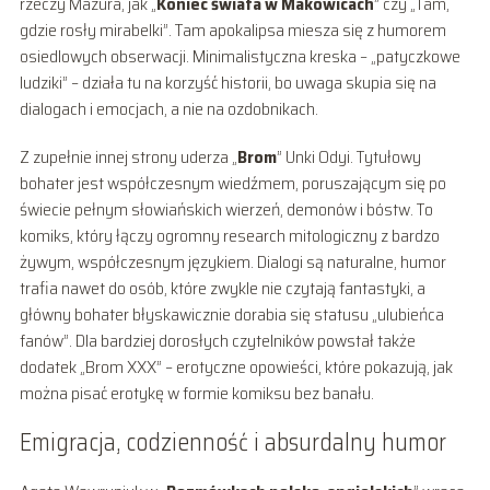
rzeczy Mazura, jak „
Koniec świata w Makowicach
” czy „Tam,
gdzie rosły mirabelki”. Tam apokalipsa miesza się z humorem
osiedlowych obserwacji. Minimalistyczna kreska – „patyczkowe
ludziki” – działa tu na korzyść historii, bo uwaga skupia się na
dialogach i emocjach, a nie na ozdobnikach.
Z zupełnie innej strony uderza „
Brom
” Unki Odyi. Tytułowy
bohater jest współczesnym wiedźmem, poruszającym się po
świecie pełnym słowiańskich wierzeń, demonów i bóstw. To
komiks, który łączy ogromny research mitologiczny z bardzo
żywym, współczesnym językiem. Dialogi są naturalne, humor
trafia nawet do osób, które zwykle nie czytają fantastyki, a
główny bohater błyskawicznie dorabia się statusu „ulubieńca
fanów”. Dla bardziej dorosłych czytelników powstał także
dodatek „Brom XXX” – erotyczne opowieści, które pokazują, jak
można pisać erotykę w formie komiksu bez banału.
Emigracja, codzienność i absurdalny humor