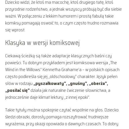
Dziecko widzi, że ktoś ma macochę, ktoś drugiego tatę, ktoś
przyrodnie rodzeństwo, a jednak wszyscy próbują być dla siebie
ważni. W połączeniu z lekkim humorem i prostą fabułą takie
komiksy pomagają oswoić to, o czym często trudno rozmawia
się wprost.
Klasyka w wersji komiksowej
Ciekawą ścieżką są także adaptacje klasycznych baśni czy
powieści. Tu dobrym przykładem jest komiksowa wersja „The
Wind in the Willows” Kennetha Grahame’a – w polskich opisach
często podkreśla się jej „oldschoolowy” charakter. Język pełen
słów w rodzaju
„pyszałkowaty”, „gnuśny”, „oberża”,
„posilać się”
działa jak naturalne ćwiczenie słownictwa, a
jednocześnie daje klimat lektury „z innej epoki”.
Takie tytuły można spokojnie czytać wspólnie na głos. Dziecko
śledzi obrazki, dorosły pomaga rozszyfrować trudniejsze
wyrażenia, przy okazji opowiada o dawnych czasach. To dobry