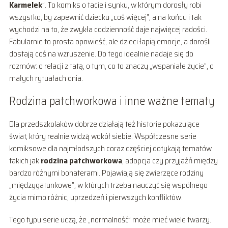
Karmelek
”. To komiks o tacie i synku, w którym dorosły robi
wszystko, by zapewnić dziecku „coś więcej”, a na końcu i tak
wychodzi na to, że zwykła codzienność daje najwięcej radości.
Fabularnie to prosta opowieść, ale dzieci łapią emocje, a dorośli
dostają coś na wzruszenie. Do tego idealnie nadaje się do
rozmów: o relacji z tatą, o tym, co to znaczy „wspaniałe życie”, o
małych rytuałach dnia.
Rodzina patchworkowa i inne ważne tematy
Dla przedszkolaków dobrze działają też historie pokazujące
świat, który realnie widzą wokół siebie. Współczesne serie
komiksowe dla najmłodszych coraz częściej dotykają tematów
takich jak
rodzina patchworkowa
, adopcja czy przyjaźń między
bardzo różnymi bohaterami. Pojawiają się zwierzęce rodziny
„międzygatunkowe”, w których trzeba nauczyć się wspólnego
życia mimo różnic, uprzedzeń i pierwszych konfliktów.
Tego typu serie uczą, że „normalność” może mieć wiele twarzy.