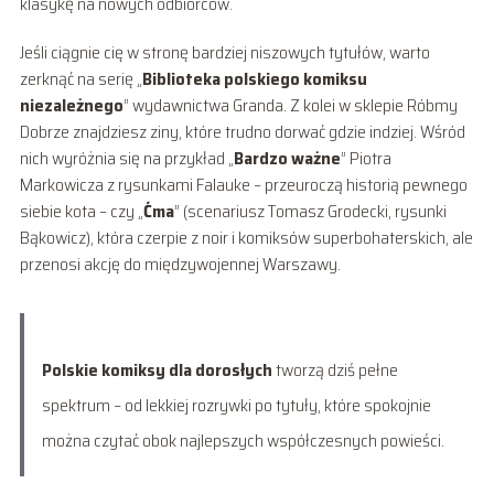
klasykę na nowych odbiorców.
Jeśli ciągnie cię w stronę bardziej niszowych tytułów, warto
zerknąć na serię „
Biblioteka polskiego komiksu
niezależnego
” wydawnictwa Granda. Z kolei w sklepie Róbmy
Dobrze znajdziesz ziny, które trudno dorwać gdzie indziej. Wśród
nich wyróżnia się na przykład „
Bardzo ważne
” Piotra
Markowicza z rysunkami Falauke – przeuroczą historią pewnego
siebie kota – czy „
Ćma
” (scenariusz Tomasz Grodecki, rysunki
Bąkowicz), która czerpie z noir i komiksów superbohaterskich, ale
przenosi akcję do międzywojennej Warszawy.
Polskie komiksy dla dorosłych
tworzą dziś pełne
spektrum – od lekkiej rozrywki po tytuły, które spokojnie
można czytać obok najlepszych współczesnych powieści.