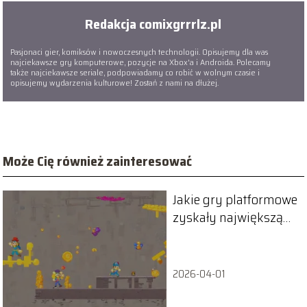
Redakcja comixgrrrlz.pl
Pasjonaci gier, komiksów i nowoczesnych technologii. Opisujemy dla was
najciekawsze gry komputerowe, pozycje na Xbox'a i Androida. Polecamy
także najciekawsze seriale, podpowiadamy co robić w wolnym czasie i
opisujemy wydarzenia kulturowe! Zostań z nami na dłużej.
Może Cię również zainteresować
Jakie gry platformowe
zyskały największą
popularność?
2026-04-01