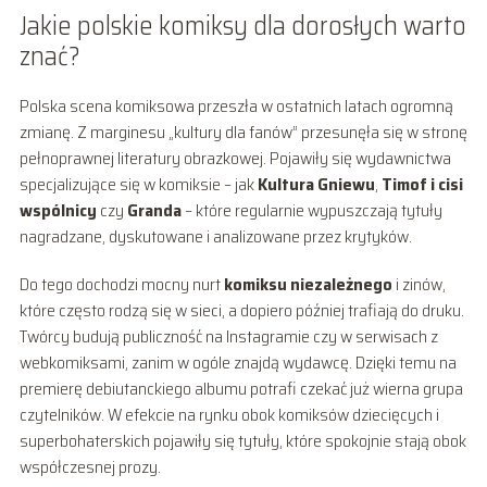
Jakie polskie komiksy dla dorosłych warto
znać?
Polska scena komiksowa przeszła w ostatnich latach ogromną
zmianę. Z marginesu „kultury dla fanów” przesunęła się w stronę
pełnoprawnej literatury obrazkowej. Pojawiły się wydawnictwa
specjalizujące się w komiksie – jak
Kultura Gniewu
,
Timof i cisi
wspólnicy
czy
Granda
– które regularnie wypuszczają tytuły
nagradzane, dyskutowane i analizowane przez krytyków.
Do tego dochodzi mocny nurt
komiksu niezależnego
i zinów,
które często rodzą się w sieci, a dopiero później trafiają do druku.
Twórcy budują publiczność na Instagramie czy w serwisach z
webkomiksami, zanim w ogóle znajdą wydawcę. Dzięki temu na
premierę debiutanckiego albumu potrafi czekać już wierna grupa
czytelników. W efekcie na rynku obok komiksów dziecięcych i
superbohaterskich pojawiły się tytuły, które spokojnie stają obok
współczesnej prozy.