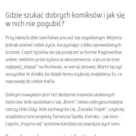
Gdzie szukać dobrych komiksów i jak się
w nich nie pogubić?
Przy takiej liczbie serii łatwo poczuć się zagubionym. Możesz
jednak ułatwić sobie życie, korzystając z kilku sprawdzonych
ścieżek. Część tytułów da się przejrzeć w formie fragmentów
online, niektóre przeczytasz w abonamencie, a jeszcze inne
najlepiej „złapać” na festiwalu, w wersji zinowej. Warto łączyć
wszystkie te źródła, bo dzięki temu szybciej znajdziesz to, co
naprawdę do ciebie trafia.
Dobrym nawykiem jest też śledzenie nazwisk ulubionych
twórców. Jeśli spodobał ci się „Brom”, łatwo odkryjesz kolejne
rzeczy Unki Odyi. Jeśli zachwyciła cię „Zasada Trójek”, szybciej
znajdziesz inne projekty Tomasza Spella. Komiks – jak kino –
często „trzyma się” autorów bardziej niż pojedynczych serii.