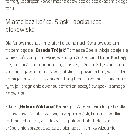
tematy „podręcznikowe” można opowiedzieć bez akademickiego
tonu.
Miasto bez końca, Śląsk i apokalipsa
blokowiska
Dla fanów mocnych metafor i oryginalnych światów dobrym
tropem będzie „
Zasada Trójek
” Tomasza Spella. Akcja dzieje się
w nieskończonym mieście, w którym żyją Rubin i Honor. Kochają
się, ale chcą dla siebie innego, „lepszego” życia. Gdy szansa na
zmianę pojawia się naprawdę blisko, na powierzchnię wychodzi
ambicja, frustracja i lęk przed utratą tego, co znane. To historia o
tym, jak pragnienie awansu potrafi zniszczyć związek i samego
człowieka.
Z kolei „
Helena Wiktoria
” Katarzyny Witerscheim to gratka dla
fanów powieści obyczajowych z epoki. Śląsk, kopalnie, wielkie
fortuny, robotnicy, arystokraci i tytułowa bohaterka, która
próbuje nie sprzedać serca za pieniądze. Komiks wizualnie