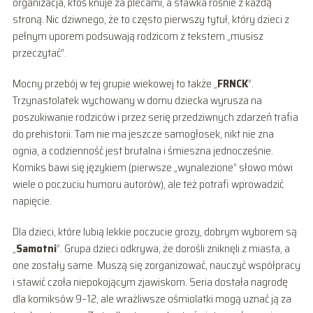
organizacja, ktoś knuje za plecami, a stawka rośnie z każdą
stroną. Nic dziwnego, że to często pierwszy tytuł, który dzieci z
pełnym uporem podsuwają rodzicom z tekstem „musisz
przeczytać”.
Mocny przebój w tej grupie wiekowej to także „
FRNCK
”.
Trzynastolatek wychowany w domu dziecka wyrusza na
poszukiwanie rodziców i przez serię przedziwnych zdarzeń trafia
do prehistorii. Tam nie ma jeszcze samogłosek, nikt nie zna
ognia, a codzienność jest brutalna i śmieszna jednocześnie.
Komiks bawi się językiem (pierwsze „wynalezione” słowo mówi
wiele o poczuciu humoru autorów), ale też potrafi wprowadzić
napięcie.
Dla dzieci, które lubią lekkie poczucie grozy, dobrym wyborem są
„
Samotni
”. Grupa dzieci odkrywa, że dorośli zniknęli z miasta, a
one zostały same. Muszą się zorganizować, nauczyć współpracy
i stawić czoła niepokojącym zjawiskom. Seria dostała nagrodę
dla komiksów 9–12, ale wrażliwsze ośmiolatki mogą uznać ją za