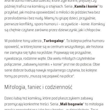
Jeśli w domu mieszka dziecko, które żyje końmi, prędzej czy
później trafisz na komiksy o stajniach. Seria „
Kamila i konie
” to
przykład, jak można opowiedzieć o miłości do jeździectwa bez
przesłodzenia i bez nudy. Mamy tu grupę dzieci, przyjaźnie,
pierwsze konflikty, sporo humoru i – oczywiście – konie. Komiksy
są chętnie czytane zarówno przez dziewczynki, jak i chłopców.
W podobne tony uderza „
Turbogalop
”. To kolejna pełna humoru
opowieść, w której konie są w centrum wszystkiego, ale historia
nie zamyka się tylko na jeździe. Pojawiają się przyjaźnie,
rywalizacja, rodzinne wątki. Dla wielu młodych czytelników
połączenie „zabawny komiks + konie” jest nie do pobicia. Obie
serie dobrze budują nawyk regularnego czytania, bo kolejne
tomy po prostu „muszą się pojawić na półce”.
Mitologia, taniec i codzienność
Dzieci lubią też komiksy, które pod płaszczykiem zabawy
przemycają konkretne treści. Seria „
Mali bogowie
” to mitologia
grecka opowiedziana jako losy bogów… w dzieciństwie. Zeus,