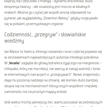
kojarzy się częściowo z mangą – dynamiczna kreska, duża
ekspresja twarzy – ale osadzony jest mocno w lokalnych
realiach. Można go czytać jak współczesną odpowiedź na
pytanie, jak wyglądałoby „Downton Abbey”, gdyby rozgrywało
się w polskim, przemysłowym regionie.
Codzienność, „przegryw” i słowiańskie
wiedźmy
Jan Mazur to twórca, którego nazwisko coraz częściej pojawia się
w zestawieniach najważniejszych autorów młodego pokolenia.
W „
Incelu
” zagląda do głowy bohatera żyjącego na marginesie –
chłopaka, który nie ma relacji, nie wierzy w swoją wartość i tonie
w internetowych narracjach o „przegrywach”. Nowe znajomości
dają mu pozorną nadzieję na zmianę, ale komiks dużo bardziej
skupia się na mechanizmach toksycznych wspólnot i męskiej
samotności niż na prostym happy endzie.
Jeśli wolisz trochę jaśniejszy ton, warto poszukać wcześniejszych