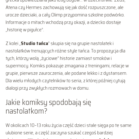
Atena czy Hermes zachowują się jak dość rozpuszczone, ale
urocze dzieciaki, a cały Olimp przypomina szkolne podwórko.
Informacje o mitach wchodzą przy okazji, a dziecko dostaje
„historię w pigułce”.
Z kolei „
Studio tańca
” skupia się na grupie nastolatek i
nastolatków trenujących różne style tańca. To propozycja dla
tych, którzy wolą „życiowe” historie zamiast smoków i
supermocy. Komiks pokazuje zmagania z treningami, relacje w
grupie, pierwsze zauroczenia, ale podane lekko i z dystansem.
Dla wielu młodych czytelników to seria, z której później cytują
dialogi przy zwykłych rozmowach w domu.
Jakie komiksy spodobają się
nastolatkom?
W okolicach 10–13 roku życia część dzieci stale sięga po te same
ulubione serie, a część zaczyna szukać czegoś bardziej