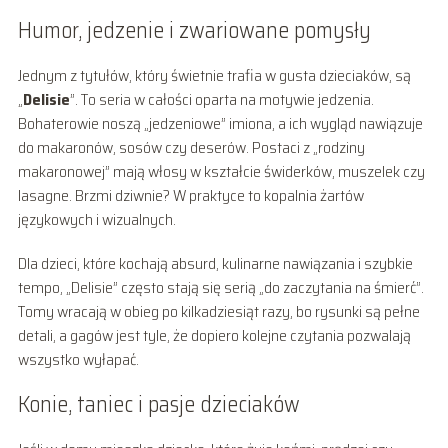
Humor, jedzenie i zwariowane pomysły
Jednym z tytułów, który świetnie trafia w gusta dzieciaków, są
„
Delisie
”. To seria w całości oparta na motywie jedzenia.
Bohaterowie noszą „jedzeniowe” imiona, a ich wygląd nawiązuje
do makaronów, sosów czy deserów. Postaci z „rodziny
makaronowej” mają włosy w kształcie świderków, muszelek czy
lasagne. Brzmi dziwnie? W praktyce to kopalnia żartów
językowych i wizualnych.
Dla dzieci, które kochają absurd, kulinarne nawiązania i szybkie
tempo, „Delisie” często stają się serią „do zaczytania na śmierć”.
Tomy wracają w obieg po kilkadziesiąt razy, bo rysunki są pełne
detali, a gagów jest tyle, że dopiero kolejne czytania pozwalają
wszystko wyłapać.
Konie, taniec i pasje dzieciaków