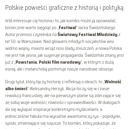
Polskie powieści graficzne z historią i polityką
Jeśli interesuje cię historia i to, jak komiks może ją opowiadać,
koniecznie warto sięgnąć po „
Festiwal
” Jacka Świdzińskiego.
Autor przenosi czytelnika na
Światowy Festiwal Młodzieży
z
lat 50. w Warszawie. Nad głowami młodych socjalistów wisi
widmo wojny, miasto wciąż nosi ślady zniszczeń, a nowa Polska
nie jest tak jasna, jak sugeruje propaganda. Świdziński znany jest
już z „
Powstania. Polski film narodowy
”, w którym z dużą
ironią, ale i melancholią portretuje nasze narodowe obsesje.
Drugi tytuł, który łączy historię z refleksją o ideach, to „
Wolność
albo śmierć
” Aleksandry Herzyk. Akcja toczy się w czasie
rewolucji francuskiej, ale na pierwszym planie są zderzające się
ze sobą wizje wolności, równości i sprawiedliwości. W dialogach
da się wyłapać inspiracje konkretnymi myślicielami, a
jednocześnie fabuła ma wyraźnie awanturniczy rys – pojedynki,
spiski, zmieniające się sojusze. To komiks, który pokazuje, że