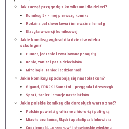
Jak zacząć przygodę z komiksami dla dzieci?
Komiksy 5+ – mój pierwszy komiks
Rodzina patchworkowa i inne ważne tematy
Klasyka w wersji komiksowej
Jakie komiksy wybrać dla dzieci w wieku
szkolnym?
Humor, jedzenie i zwariowane pomysły
Konie, taniec i pasje dzieciaków
Mitologia, taniec i codzienność
Jakie komiksy spodobają się nastolatkom?
Giganci, FRNCK i Samotni – przygoda i dreszczyk
Sport, taniec i emocje nastolatków
Jakie polskie komiksy dla dorosłych warto znać?
Polskie powieści graficzne z historią i polityką
Miasto bez końca, Śląsk i apokalipsa blokowiska
Codzienność, „przegryw” i słowiańskie wiedźmy