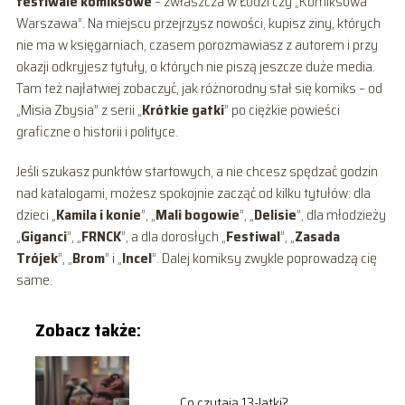
festiwale komiksowe
– zwłaszcza w Łodzi czy „Komiksowa
Warszawa”. Na miejscu przejrzysz nowości, kupisz ziny, których
nie ma w księgarniach, czasem porozmawiasz z autorem i przy
okazji odkryjesz tytuły, o których nie piszą jeszcze duże media.
Tam też najłatwiej zobaczyć, jak różnorodny stał się komiks – od
„Misia Zbysia” z serii „
Krótkie gatki
” po ciężkie powieści
graficzne o historii i polityce.
Jeśli szukasz punktów startowych, a nie chcesz spędzać godzin
nad katalogami, możesz spokojnie zacząć od kilku tytułów: dla
dzieci „
Kamila i konie
”, „
Mali bogowie
”, „
Delisie
”, dla młodzieży
„
Giganci
”, „
FRNCK
”, a dla dorosłych „
Festiwal
”, „
Zasada
Trójek
”, „
Brom
” i „
Incel
”. Dalej komiksy zwykle poprowadzą cię
same.
Zobacz także:
Co czytają 13-latki?