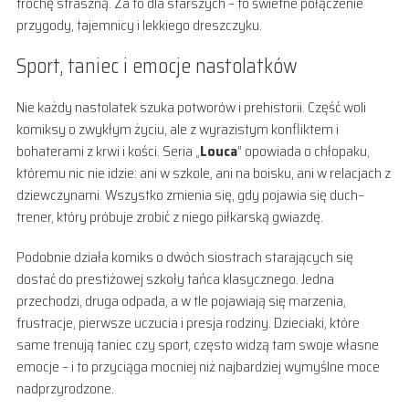
trochę straszną. Za to dla starszych – to świetne połączenie
przygody, tajemnicy i lekkiego dreszczyku.
Sport, taniec i emocje nastolatków
Nie każdy nastolatek szuka potworów i prehistorii. Część woli
komiksy o zwykłym życiu, ale z wyrazistym konfliktem i
bohaterami z krwi i kości. Seria „
Louca
” opowiada o chłopaku,
któremu nic nie idzie: ani w szkole, ani na boisku, ani w relacjach z
dziewczynami. Wszystko zmienia się, gdy pojawia się duch–
trener, który próbuje zrobić z niego piłkarską gwiazdę.
Podobnie działa komiks o dwóch siostrach starających się
dostać do prestiżowej szkoły tańca klasycznego. Jedna
przechodzi, druga odpada, a w tle pojawiają się marzenia,
frustracje, pierwsze uczucia i presja rodziny. Dzieciaki, które
same trenują taniec czy sport, często widzą tam swoje własne
emocje – i to przyciąga mocniej niż najbardziej wymyślne moce
nadprzyrodzone.